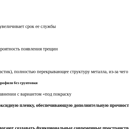
 увеличивает срок ее службы
ероятность появления трещин
астик), полностью перекрывающее структуру металла, из-за чег
рофиля без грунтовки
авнении с вариантом «под покраску
 оксидную пленку, обеспечивающую дополнительную прочност
могают создавать функциональные современные пространств