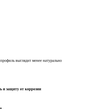
о профиль выглядит менее натурально
ь и
защиту от
коррозии
а