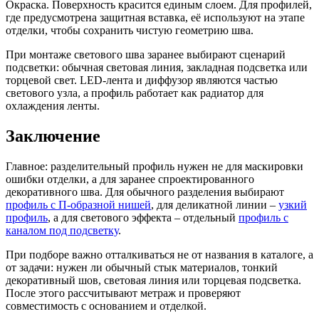
Окраска. Поверхность красится единым слоем. Для профилей,
где предусмотрена защитная вставка, её используют на этапе
отделки, чтобы сохранить чистую геометрию шва.
При монтаже светового шва заранее выбирают сценарий
подсветки: обычная световая линия, закладная подсветка или
торцевой свет. LED-лента и диффузор являются частью
светового узла, а профиль работает как радиатор для
охлаждения ленты.
Заключение
Главное: разделительный профиль нужен не для маскировки
ошибки отделки, а для заранее спроектированного
декоративного шва. Для обычного разделения выбирают
профиль с П-образной нишей
, для деликатной линии –
узкий
профиль
, а для светового эффекта – отдельный
профиль с
каналом под подсветку
.
При подборе важно отталкиваться не от названия в каталоге, а
от задачи: нужен ли обычный стык материалов, тонкий
декоративный шов, световая линия или торцевая подсветка.
После этого рассчитывают метраж и проверяют
совместимость с основанием и отделкой.