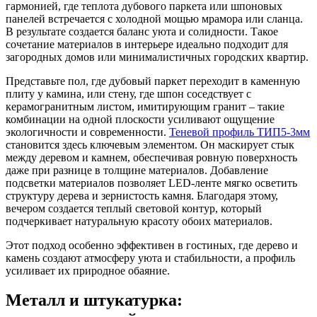
гармонией, где теплота дубового паркета или шпоновых
панелей встречается с холодной мощью мрамора или сланца.
В результате создается баланс уюта и солидности. Такое
сочетание материалов в интерьере идеально подходит для
загородных домов или минималистичных городских квартир.
Представьте пол, где дубовый паркет переходит в каменную
плиту у камина, или стену, где шпон соседствует с
керамогранитным листом, имитирующим гранит – такие
комбинации на одной плоскости усиливают ощущение
экологичности и современности.
Теневой профиль ТИП5-3мм
становится здесь ключевым элементом. Он маскирует стык
между деревом и камнем, обеспечивая ровную поверхность
даже при разнице в толщине материалов. Добавление
подсветки материалов позволяет LED-ленте мягко осветить
структуру дерева и зернистость камня. Благодаря этому,
вечером создается теплый световой контур, который
подчеркивает натуральную красоту обоих материалов.
Этот подход особенно эффективен в гостиных, где дерево и
камень создают атмосферу уюта и стабильности, а профиль
усиливает их природное обаяние.
Металл и штукатурка: