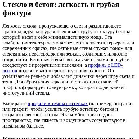
Стекло и бетон: легкость и грубая
фактура
Легкость стекла, пропускающего свет и раздвигающего
границы, идеально уравновешивает грубую фактуру бетона,
который несет в себе минималистичную мощь. Эта
комбинация текстур часто встречается в лофт-интерьерах или
современных офисах, где бетонные стены служат фоном для
стеклянных перегородок или зеркал, создающих иллюзию
открытости. Бетонная стена с видимыми следами опалубки
соседствует с прозрачными панелями, а
профиль с LED-
лентой
подсвечивает шероховатую поверхность. Он
усиливает ее рельеф и добавляет динамики через игру света и
тени. Для обрамления зеркал или стеклянных панелей
профиль формирует тонкую рамку, которая подчеркивает
чистоту линий стекла.
Выбирайте
профили в темных оттенках
(например, антрацит
или графит), чтобы усилить грубую эстетику бетона и
сохранить легкость стекла. Эта комбинация создает
пространство, где тяжесть и воздушность сосуществуют в
идеальном балансе.